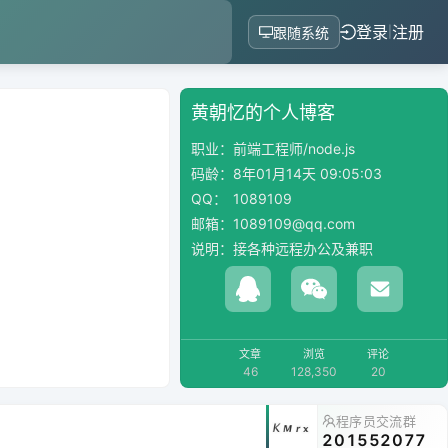
登录
注册
|
跟随系统
黄朝忆的个人博客
职业：
前端工程师/node.js
码龄：
8年01月14天 09:05:04
QQ：
1089109
邮箱：
1089109@qq.com
说明：
接各种远程办公及兼职
文章
浏览
评论
46
128,350
20
程序员交流群
201552077