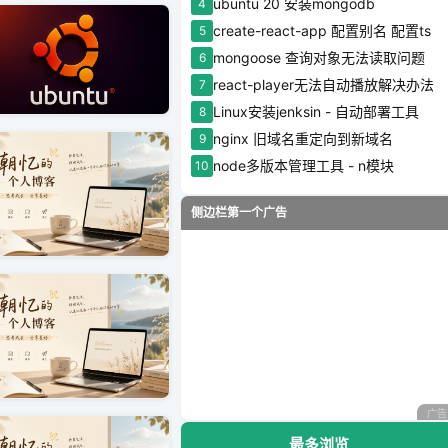
ubuntu 20 安装mongodb
4
create-react-app 配置别名 配置ts
5
mongoose 查询对象无法读取问题
6
react-player无法自动播放解决办法
7
Linux安装jenksin - 自动部署工具
8
nginx 旧域名重定向到新域名
9
node多版本管理工具 - n模块
10
侧边栏第一个广告
广告
最多浏览