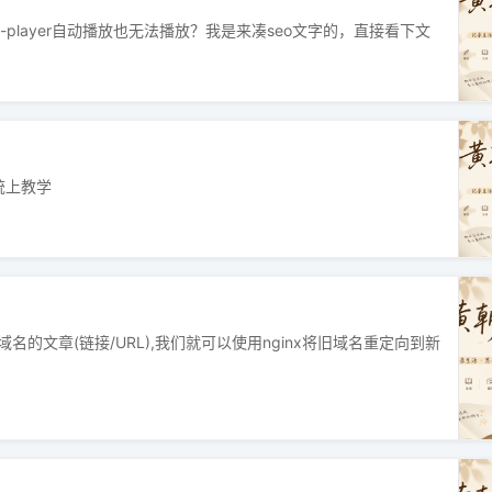
react-player自动播放也无法播放？我是来凑seo文字的，直接看下文
高品质针织 × 男装新风尚
系统上教学
防脱+生发+育发泡沫，简单日常护理！男女适用
的文章(链接/URL),我们就可以使用nginx将旧域名重定向到新