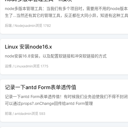
node多版本管理工具：当我们有多个项目时，需要用不用的node
生了...当然还有其它的管理工具，反正都在大同小异，知道有这种工
后端
/
Nodejs
admin
浏览
1782
Linux 安装node16.x
node安装16.8安装，以及配置软链接和冲突软链接的方式
运维
/
Linux
admin
浏览
1775
记录一下antd Form表单透传值
记录一下antd Form表单透传值！有时候我们业务迫使我们不得不封闭
可以通过props?.onChange回传给antd Form管理
前端
/
antd
admin
浏览
593