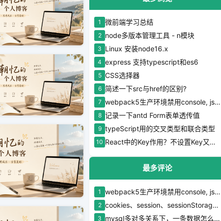
微前端学习总结
1
node多版本管理工具 - n模块
2
Linux 安装node16.x
3
express 支持typescript和es6
4
CSS选择器
5
简述一下src与href的区别?
6
webpack5生产环境禁用console, js禁用console
7
记录一下antd Form表单透传值
8
typeScript用的交叉类型和联合类型
9
React中的Key作用？不设置Key又会发生什么？
10
最多评论
webpack5生产环境禁用console, js禁用console
1
cookies、session、sessionStorage和localStorage的区别？该怎样正确使用？
2
mysql多对多关系下，一条数据怎么取出另一个表的多个值
3