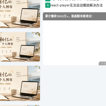
react-player无法自动播放解决办法
4
累计爆卖1600万+，氨基酸净激清洁！
广告