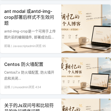
ant modal 或antd-img-
crop部署后样式不生效问
题
antd-img-crop是一个可用于上传
图片前的编辑插件, 部署成功后
antd-img-crop样式没有生效, 以
前端
/
Javascript
admin
浏览
95
及如何解决?
Centos 防火墙配置
Centos7.x 防火墙配置, 防火墙开
启和关闭...
运维
/
Linux
admin
浏览
434
关于的Js双问号和比较符