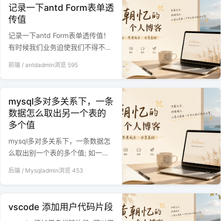
记录一下antd Form表单透
传值
记录一下antd Form表单透传值！
有时候我们业务迫使我们不得不封
闭一些组件进去，组件内不应该使
前端
/
antd
admin
浏览
595
用Form.Item这样的标签，我们就
可以通过props?.onChange回传给
antd Form管理
mysql多对多关系下，一条
数据怎么取出另一个表的
多个值
mysql多对多关系下，一条数据怎
么取出别一个表的多个值; 如一个
学生怎么查询出他的所有老师，一
后端
/
Mysql
admin
浏览
453
个装备怎么查询出能能使用它的所
有职业，通过GROUP_CONCAT函
数就可以轻松解决
vscode 添加用户代码片段