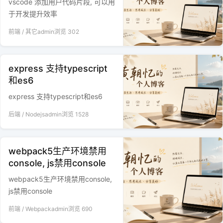
vscode 添加用户代码片段, 可以用
于开发提升效率
前端
/
其它
admin
浏览
302
express 支持typescript
和es6
express 支持typescript和es6
后端
/
Nodejs
admin
浏览
1528
webpack5生产环境禁用
console, js禁用console
webpack5生产环境禁用console,
js禁用console
前端
/
Webpack
admin
浏览
690